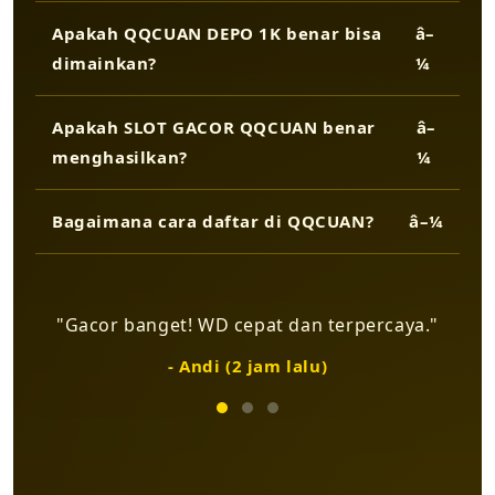
dengan peluang menang tinggi.
Cukup gunakan username dan password yang
Apakah QQCUAN DEPO 1K benar bisa
â–
sudah didaftarkan melalui halaman login resmi
dimainkan?
¼
QQCUAN..
Ya, QQCUAN menyediakan fitur deposit
Apakah SLOT GACOR QQCUAN benar
â–
minimal 1K sehingga sangat ramah untuk
menghasilkan?
¼
semua pemain.
Banyak pemain telah membuktikan
Bagaimana cara daftar di QQCUAN?
â–¼
kemenangan konsisten dari slot gacor
QQCUAN dengan RTP tinggi.
Klik menu QQCUAN DAFTAR, isi data lengkap,
dan akun siap digunakan dalam hitungan
"Gacor banget! WD cepat dan terpercaya."
menit.
- Andi (2 jam lalu)