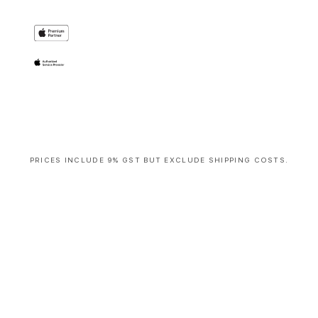
Partner
Exchanges
iStudio near
Elush Service
o
Offers
you
Provider
r
Contact Us
d
Why Shop at
Financing
FAQ
iStudio
i
Options
Privacy Policy
o
Elush
Trade-in
n
Corporate
Site Terms of
Travellerâ€™s
Website
Use
Reservation
PRICES INCLUDE 9% GST BUT EXCLUDE SHIPPING COSTS.
S
i
n
g
l
e
c
o