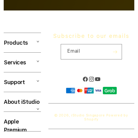
S
i
Subscribe to our emails
n
Products
g
Email
l
e
Services
Mac
c
iPad
o
Support
Facebook
Instagram
YouTube
AppleCare+
l
Payment
iPhone
methods
u
Bonvoi Travel
Watch
eSIM
About iStudio
m
My Account
Music
n
Corporate
Collection &
© 2026,
iStudio Singapore
Powered by
a
Shopify
TV & Home
Delivery
Apple
About Us
Demo
c
Premium
Sessions
Accessories
Returns &
c
Find an